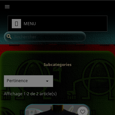

MENU
search
Subcategories
Pertinence

Affichage 1-2 de 2 article(s)
favorite_border