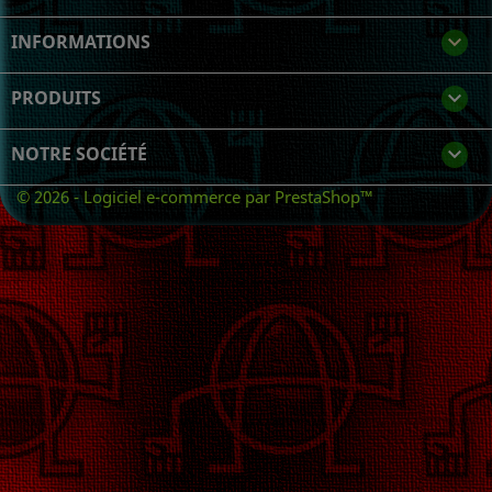
INFORMATIONS
keyboard_arrow_down
PRODUITS

NOTRE SOCIÉTÉ

© 2026 - Logiciel e-commerce par PrestaShop™