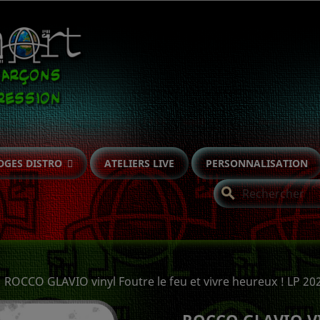
DGES DISTRO
ATELIERS LIVE
PERSONNALISATION
search
ROCCO GLAVIO vinyl Foutre le feu et vivre heureux ! LP 20
ROCCO GLAVIO VI