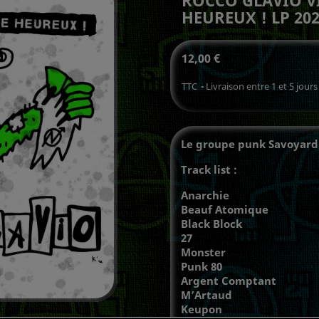
HEUREUX ! LP 20
12,00 €
TTC
Livraison entre 1 et 5 jours
Le groupe punk Savoyard l
Track list :
Anarchie
Beauf Atomique
Black Block
27
Monster
Punk 80
Argent Comptant
M’Artaud
Keupon