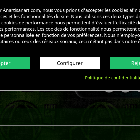
Jean Neymar
Tv Lover
r Anartisanart.com, nous vous prions d'accepter les cookies afin 
Hooligan
es et les fonctionnalités du site.
Nous utilisons ces deux types d
Fuck Off
s cookies de performance nous permettent d'évaluer l'efficacité de
Bats les couilles
es performances. Les cookies de fonctionnalité nous permettent d
e personnalisée en fonction de vos préférences. Nous n'employo
Quantité
itaires ou ceux des réseaux sociaux, ceci n'étant pas dans notre 

AJOUTE
epter
Configurer
Rej

En Stock
Politique de confidentialit
Partager