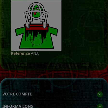
Référence
ANA
VOTRE COMPTE

INFORMATIONS
keyboard_arrow_down