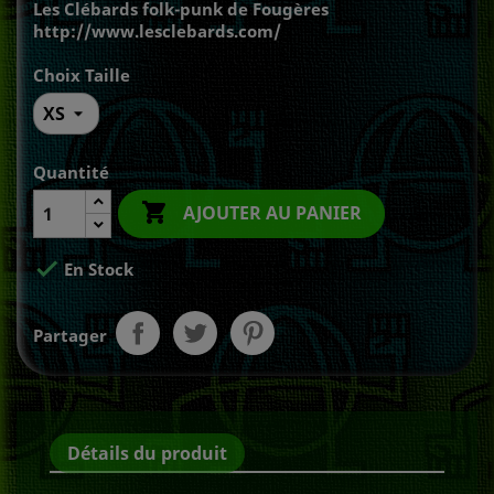
Les Clébards folk-punk de Fougères
http://www.lesclebards.com/
Choix Taille
Quantité

AJOUTER AU PANIER

En Stock
Partager
Détails du produit