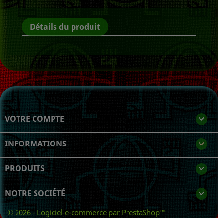
Détails du produit
VOTRE COMPTE

INFORMATIONS
keyboard_arrow_down
PRODUITS

NOTRE SOCIÉTÉ

© 2026 - Logiciel e-commerce par PrestaShop™