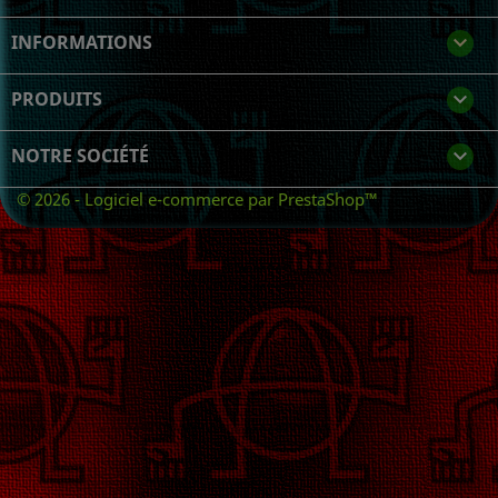
INFORMATIONS
keyboard_arrow_down
PRODUITS

NOTRE SOCIÉTÉ

© 2026 - Logiciel e-commerce par PrestaShop™