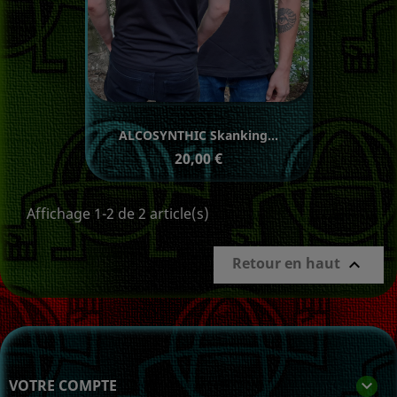
ALCOSYNTHIC Skanking...
Prix
20,00 €
Affichage 1-2 de 2 article(s)
Retour en haut

VOTRE COMPTE
