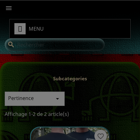

MENU
search
Subcategories
Pertinence

Affichage 1-2 de 2 article(s)
favorite_border