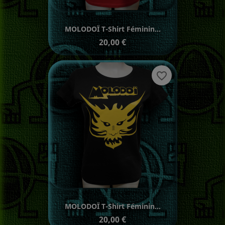
MOLODOÏ T-Shirt Féminin...
Prix
20,00 €
favorite_border
MOLODOÏ T-Shirt Féminin...
Prix
20,00 €