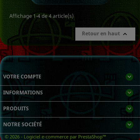
Affichage 1-4 de 4 article(s)
Retour en haut

VOTRE COMPTE

INFORMATIONS
keyboard_arrow_down
PRODUITS

NOTRE SOCIÉTÉ

© 2026 - Logiciel e-commerce par PrestaShop™