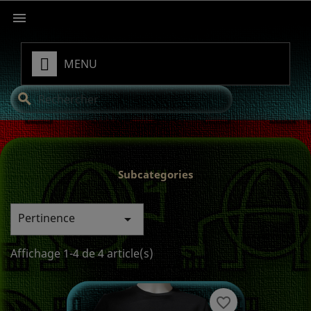

MENU
search
Subcategories
Pertinence

Affichage 1-4 de 4 article(s)
favorite_border