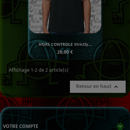
HORS CONTROLE Strictly...
Prix
20,00 €
Affichage 1-2 de 2 article(s)
Retour en haut

VOTRE COMPTE
