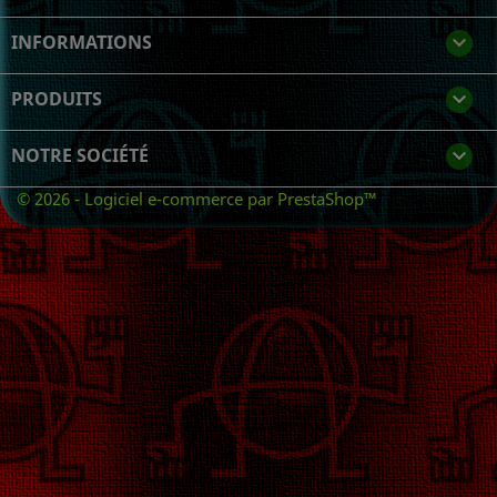
INFORMATIONS
keyboard_arrow_down
PRODUITS

NOTRE SOCIÉTÉ

© 2026 - Logiciel e-commerce par PrestaShop™