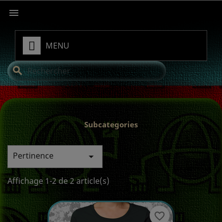

MENU
search
Subcategories
Pertinence

Affichage 1-2 de 2 article(s)
favorite_border