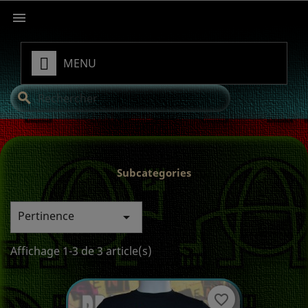

MENU
search
Subcategories
Pertinence

Affichage 1-3 de 3 article(s)
favorite_border